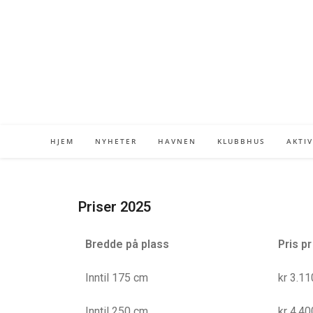
HJEM
NYHETER
HAVNEN
KLUBBHUS
AKTIV
Priser 2025
Bredde på plass
Pris pr
Inntil 175 cm
kr 3.11
Inntil 250 cm
kr 4.40