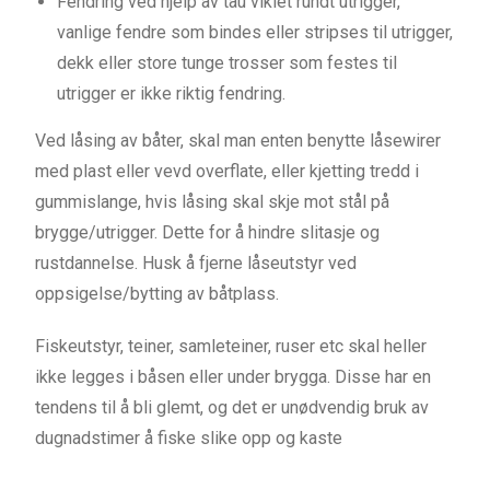
Fendring ved hjelp av tau viklet rundt utrigger,
vanlige fendre som bindes eller stripses til utrigger,
dekk eller store tunge trosser som festes til
utrigger er ikke riktig fendring.
Ved låsing av båter, skal man enten benytte låsewirer
med plast eller vevd overflate, eller kjetting tredd i
gummislange, hvis låsing skal skje mot stål på
brygge/utrigger. Dette for å hindre slitasje og
rustdannelse. Husk å fjerne låseutstyr ved
oppsigelse/bytting av båtplass.
Fiskeutstyr, teiner, samleteiner, ruser etc skal heller
ikke legges i båsen eller under brygga. Disse har en
tendens til å bli glemt, og det er unødvendig bruk av
dugnadstimer å fiske slike opp og kaste