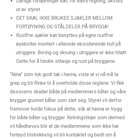
Dårlige fortøyninger kan, for eiers regning, skiftes
ut av styret .
DET SKAL IKKE BRUKES SJAKLER MELLOM
FORTØYNING OG STÅLDELER PÅ BRYGGA!
Rustfrie sjakler kan benyttes på egne rustfrie
øyebolter montert i allerede eksisterende hull på
utriggere. Boring og skruing i utriggere er ikke tillatt.
Dette for å hindre slitasje og rust på bryggene.
“Nina” som tok godt tak i havna, viste at vi nå må ta
grep og bli flinke til å overholde disse reglene. Vi fikk
dessverre skader både på medlemmers båter og våre
brygger grunnet båter som slet seg. Styret vil derfor
fremover holde fokus på dette, slik at havna er trygg
for både båter og brygger. Retningslinjer som dermed
vil håndheves blir at de medlemmene som ikke har
fortøyd tilstrekkelig vil bli kontaktet og bedt om å