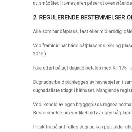
av småbåter. Havnesjefen påser at ovenstående re
2. REGULERENDE BESTEMMELSER 
Alle som har båtplass, fast eller midlertidig, pål
Ved framleie har både båtplassens eier og plasse
2015.)
Ikke utført pålagt dugnad betales med Kr. 175,
Dugnadsarbeid planlegges av havnesjefen i sama
dugnadsliste utlagt i båthuset. Manglende regis
Vedlikehold av egen bryggeplass regnes normalt 
Bestemmelse om vedlikehold av egen båtplass.
Fritak fra pålagt felles dugnad kan pga. alder e