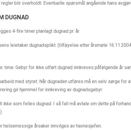
gler blir overholdt. Eventuelle spørsmål angående hans avgjørels
OM DUGNAD
egges 4-fire timer planlagt dugnad pr. år.
ns leietaker dugnadsplikt. (tilføyelse etter årsmøte 16.11.2004. s
- pr. time. Gebyr for ikke utført dugnad innkreves påfølgende å
rbeid med styret. Når dugnaden utføres må en selv sørge for at 
trering gir hjemmel for innkreving av dugnadsgebyr.
ikke som felles dugnad. I så fall må avtale om dette på forhand
)
ller helsemessige årsaker innvilges av havnesjefen.