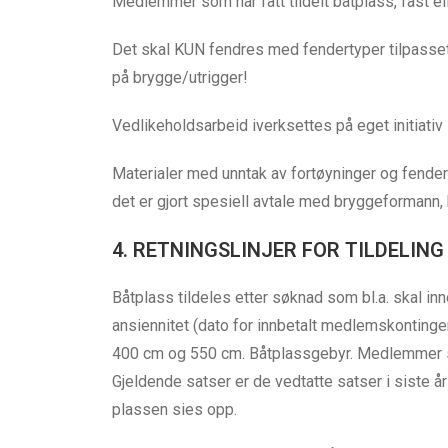
Medlemmer som har fått tildelt båtplass, fast ell
Det skal KUN fendres med fendertyper tilpasset br
på brygge/utrigger!
Vedlikeholdsarbeid iverksettes på eget initiati
Materialer med unntak av fortøyninger og fende
det er gjort spesiell avtale med bryggeformann,
4. RETNINGSLINJER FOR TILDELIN
Båtplass tildeles etter søknad som bl.a. skal in
ansiennitet (dato for innbetalt medlemskontinge
400 cm og 550 cm. Båtplassgebyr. Medlemmer som 
Gjeldende satser er de vedtatte satser i siste 
plassen sies opp.