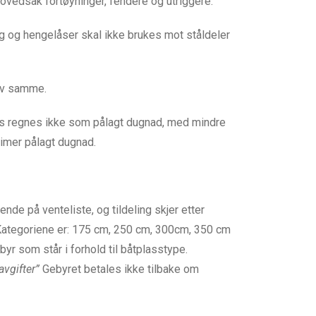
 hovedsak fortøyninger, fendere og utriggere.
ting og hengelåser skal ikke brukes mot ståldeler
 av samme.
ass regnes ikke som pålagt dugnad, med mindre
timer pålagt dugnad.
de på venteliste, og tildeling skjer etter
. Kategoriene er: 175 cm, 250 cm, 300cm, 350 cm
r som står i forhold til båtplasstype.
vgifter”
Gebyret betales ikke tilbake om